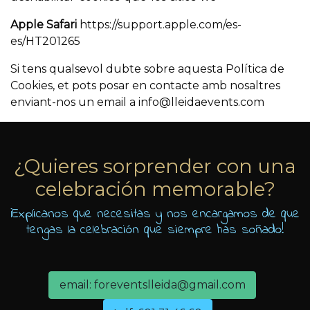
Apple Safari
https://support.apple.com/es-
es/HT201265
Si tens qualsevol dubte sobre aquesta Política de
Cookies, et pots posar en contacte amb nosaltres
enviant-nos un email a
¿Quieres sorprender con una
celebración memorable?
¡Explicanos que necesitas y nos encargamos de que
tengas la celebración que siempre has soñado!
email: foreventslleida@gmail.com