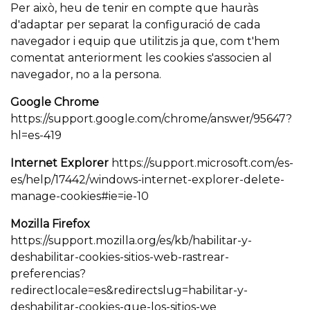
Per això, heu de tenir en compte que hauràs
d'adaptar per separat la configuració de cada
navegador i equip que utilitzis ja que, com t'hem
comentat anteriorment les cookies s'associen al
navegador, no a la persona.
Google Chrome
https://support.google.com/chrome/answer/95647?
hl=es-419
Internet Explorer
https://support.microsoft.com/es-
es/help/17442/windows-internet-explorer-delete-
manage-cookies#ie=ie-10
Mozilla Firefox
https://support.mozilla.org/es/kb/habilitar-y-
deshabilitar-cookies-sitios-web-rastrear-
preferencias?
redirectlocale=es&redirectslug=habilitar-y-
deshabilitar-cookies-que-los-sitios-we